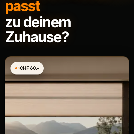
passt
zu deinem
Zuhause?
CHF 60.–
AB