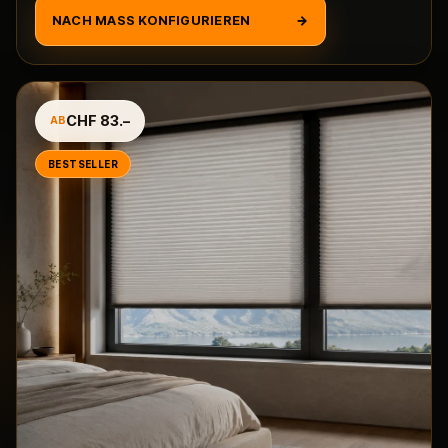
NACH MASS KONFIGURIEREN
→
CHF 83.–
AB
BESTSELLER