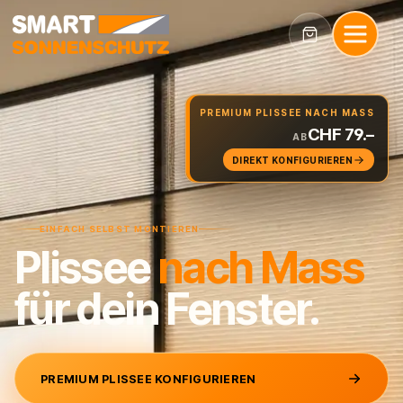
PREMIUM PLISSEE NACH MASS
CHF 79.–
AB
DIREKT KONFIGURIEREN
EINFACH SELBST MONTIEREN
Plissee
nach
Mass
für dein Fenster.
PREMIUM PLISSEE KONFIGURIEREN