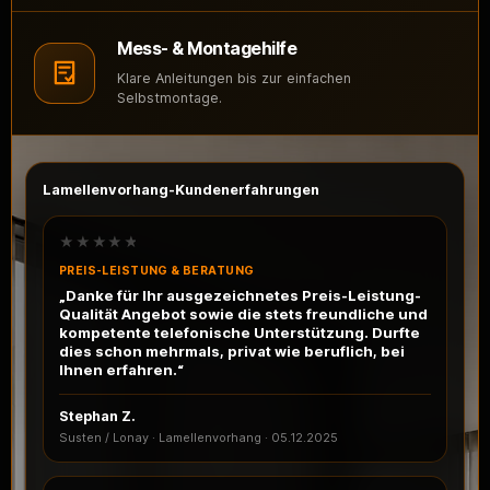
Mess- & Montagehilfe
Klare Anleitungen bis zur einfachen
Selbstmontage.
Lamellenvorhang-Kundenerfahrungen
★★★★★
PREIS-LEISTUNG & BERATUNG
„Danke für Ihr ausgezeichnetes Preis-Leistung-
Qualität Angebot sowie die stets freundliche und
kompetente telefonische Unterstützung. Durfte
dies schon mehrmals, privat wie beruflich, bei
Ihnen erfahren.“
Stephan Z.
Susten / Lonay · Lamellenvorhang
·
05.12.2025