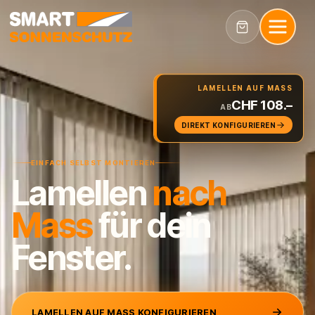
LAMELLEN AUF MASS
CHF 108.–
AB
DIREKT KONFIGURIEREN
EINFACH SELBST MONTIEREN
Lamellen
nach
Mass
für dein
Fenster.
LAMELLEN AUF MASS KONFIGURIEREN