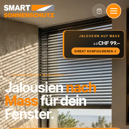
JALOUSIEN AUF MASS
CHF 99.–
AB
DIREKT KONFIGURIEREN
EINFACH SELBST MONTIEREN
Jalousien
nach
Mass
für dein
Fenster.