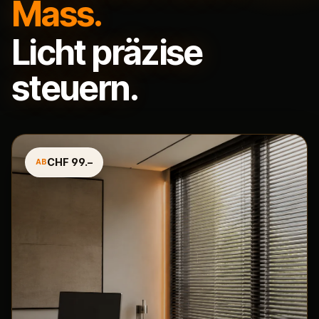
Mass.
Licht präzise
steuern.
CHF 99.–
AB