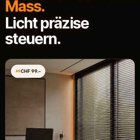
Mass.
Licht präzise
steuern.
CHF 99.–
AB