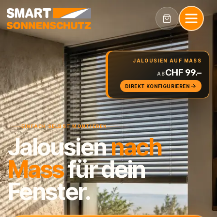
JALOUSIEN AUF MASS
CHF 99.–
AB
DIREKT KONFIGURIEREN
EINFACH SELBST MONTIEREN
Jalousien
nach
Mass
für dein
Fenster.