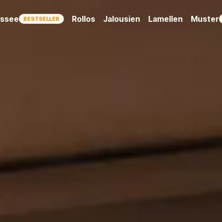
issee
Rollos
Jalousien
Lamellen
Muster
BESTSELLER