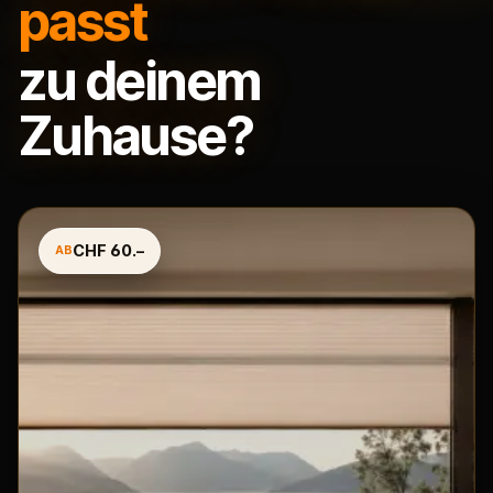
passt
zu deinem
Zuhause?
CHF 60.–
AB