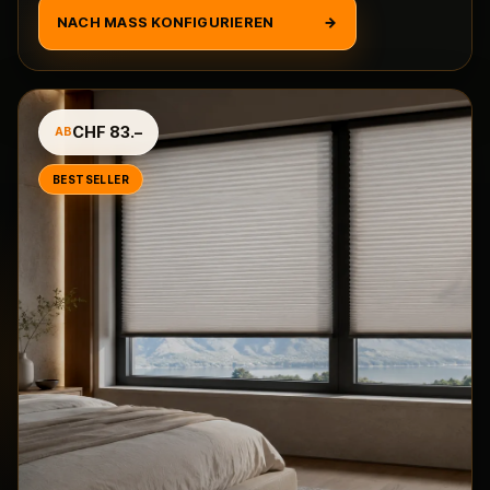
NACH MASS KONFIGURIEREN
→
CHF 83.–
AB
BESTSELLER