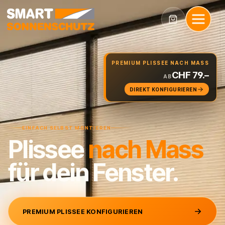
PREMIUM PLISSEE NACH MASS
CHF 79.–
AB
DIREKT KONFIGURIEREN
EINFACH SELBST MONTIEREN
Plissee
nach
Mass
für dein Fenster.
PREMIUM PLISSEE KONFIGURIEREN