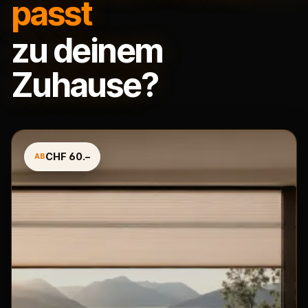
passt
zu deinem
Zuhause?
CHF 60.–
AB