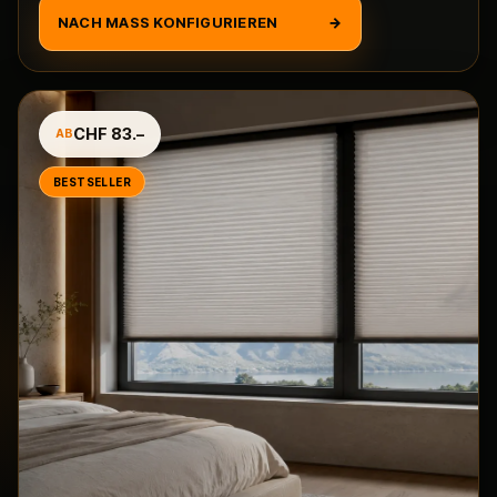
NACH MASS KONFIGURIEREN
→
CHF 83.–
AB
BESTSELLER