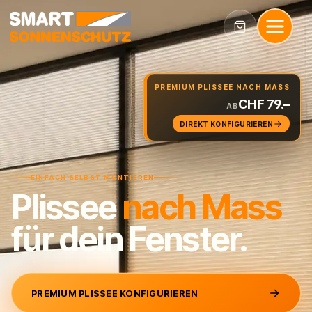
PREMIUM PLISSEE NACH MASS
CHF 79.–
AB
DIREKT KONFIGURIEREN
EINFACH SELBST MONTIEREN
Plissee
nach
Mass
für dein Fenster.
PREMIUM PLISSEE KONFIGURIEREN