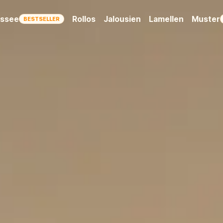
issee
Rollos
Jalousien
Lamellen
Muster
BESTSELLER