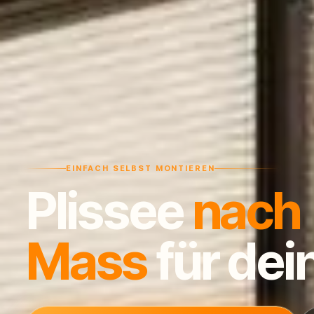
EINFACH SELBST MONTIEREN
Plissee
nach
Mass
für dei