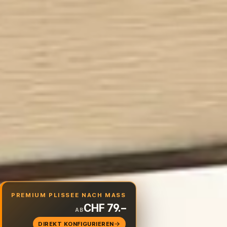
PREMIUM PLISSEE NACH MASS
CHF 79.–
AB
DIREKT KONFIGURIEREN